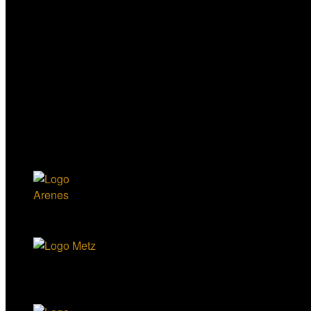
Visiteurs
59833
Pages Visitees
306320
Partenaires