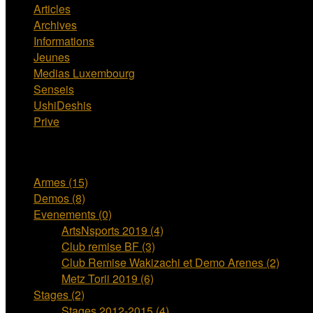
Articles
Archives
Informations
Jeunes
Medias Luxembourg
Senseis
UshiDeshis
Prive
Videos Categories
Armes (15)
Demos (8)
Evenements (0)
ArtsNsports 2019 (4)
Club remise BF (3)
Club Remise Wakizachi et Demo Arenes (2)
Metz Torii 2019 (6)
Stages (2)
Stages 2012-2015 (4)